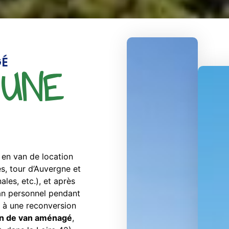
GÉ
 UNE
 en van de location
s, tour d’Auvergne et
les, etc.), et après
 van personnel pendant
te à une reconversion
on de van aménagé
,