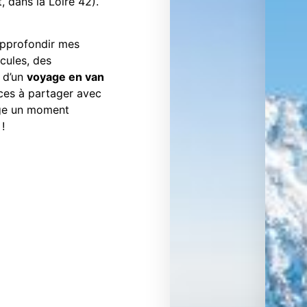
, dans la Loire 42).
approfondir mes
cules, des
é d’un
voyage en van
uces à partager avec
age un moment
!