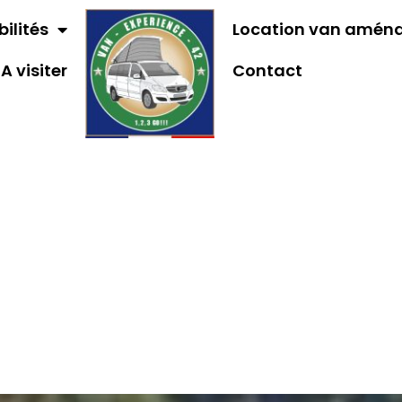
bilités
Location van amén
A visiter
Contact